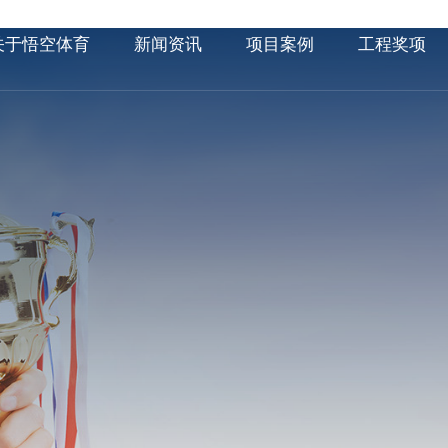
关于悟空体育
新闻资讯
项目案例
工程奖项