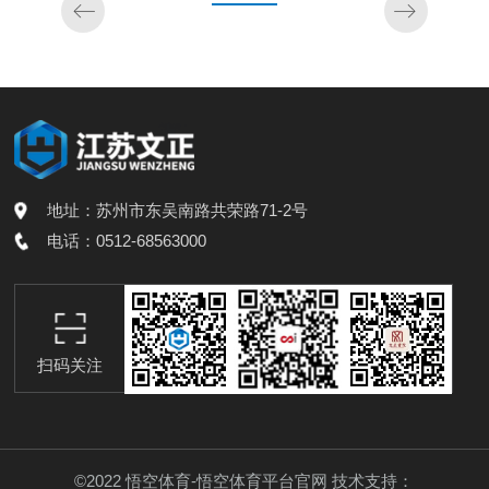
地址：苏州市东吴南路共荣路71-2号
电话：0512-68563000
扫码关注
©2022 悟空体育-悟空体育平台官网 技术支持：