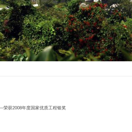
荣获2008年度国家优质工程银奖