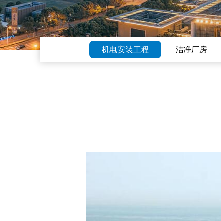
机电安装工程
洁净厂房