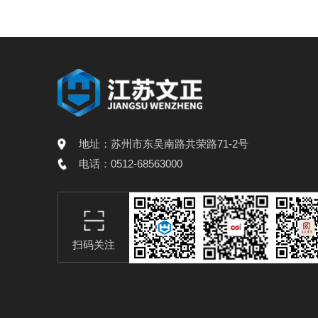
地址：苏州市东吴南路共荣路71-2号
电话：0512-68563000
扫码关注