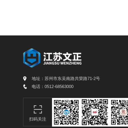
地址：苏州市东吴南路共荣路71-2号
电话：0512-68563000
扫码关注