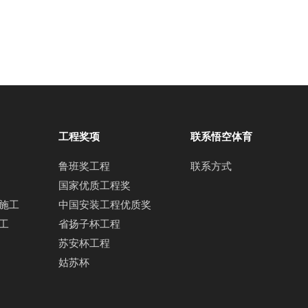
工程奖项
联系悟空体育
鲁班奖工程
联系方式
国家优质工程奖
施工
中国安装工程优质奖
工
省扬子杯工程
苏安杯工程
姑苏杯