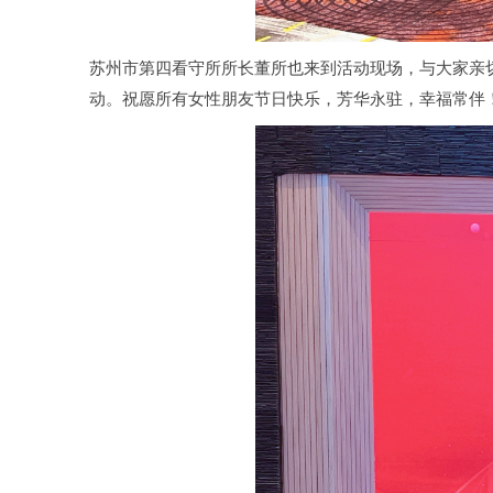
苏州市第四看守所所长董所也来到活动现场，与大家亲
动。祝愿所有女性朋友节日快乐，芳华永驻，幸福常伴！