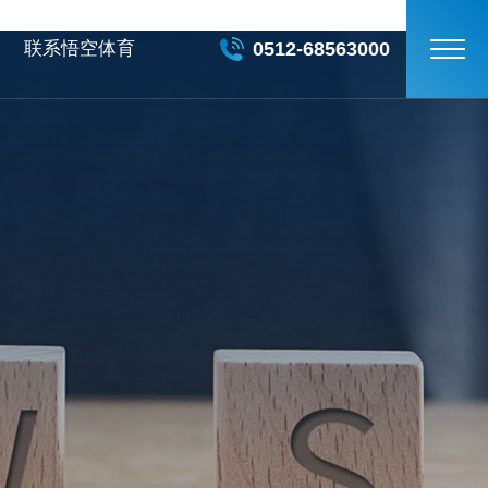
联系悟空体育
0512-68563000