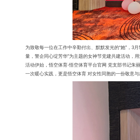
为致敬每一位在工作中辛勤付出、默默发光的“她”，3
量，警企同心绽芳华”为主题的女神节党建共建活动，
活动伊始，悟空体育-悟空体育平台官网 党支部书记朱
一次暖心实践，更是悟空体育 对女性同胞的一份敬意与