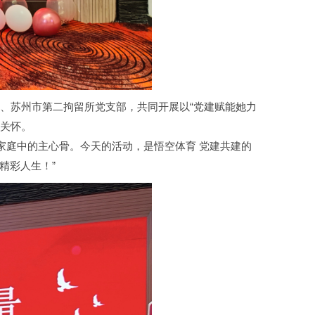
所、苏州市第二拘留所党支部，共同开展以“党建赋能她力
与关怀。
家庭中的主心骨。今天的活动，是悟空体育 党建共建的
精彩人生！”